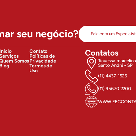
mar seu negócio?
Fale com um Especialist
Contatos
Inicio
Contato
Serviços
Políticas de
Quem Somos
Privacidade
Travessa marcelina, 
Santo André - SP
Blog
Termos de
Uso
(11) 4437-1525
(11) 95670 2200
WWW.FECCONTAB