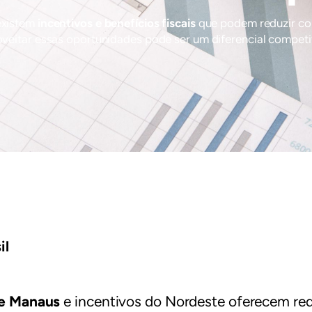
existem
incentivos e benefícios fiscais
que podem reduzir co
veitar essas oportunidades pode ser um diferencial competi
il
de Manaus
e incentivos do Nordeste oferecem re