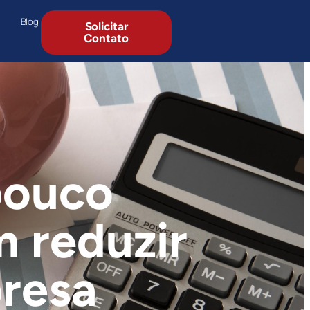
Blog
Solicitar
Contato
 pouco
 reduzir
presa