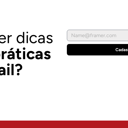
er dicas
ráticas
Cadas
ail?