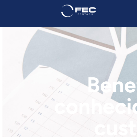
Benef
conheci
cust